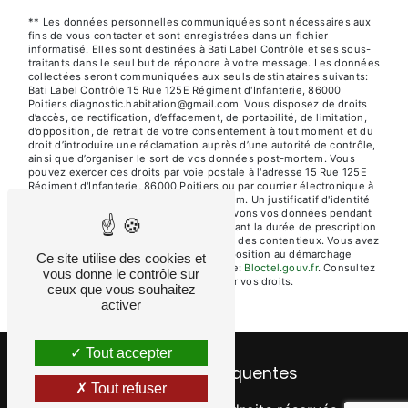
** Les données personnelles communiquées sont nécessaires aux
fins de vous contacter et sont enregistrées dans un fichier
informatisé. Elles sont destinées à Bati Label Contrôle et ses sous-
traitants dans le seul but de répondre à votre message. Les données
collectées seront communiquées aux seuls destinataires suivants:
Bati Label Contrôle 15 Rue 125E Régiment d'Infanterie, 86000
Poitiers diagnostic.habitation@gmail.com. Vous disposez de droits
d’accès, de rectification, d’effacement, de portabilité, de limitation,
d’opposition, de retrait de votre consentement à tout moment et du
droit d’introduire une réclamation auprès d’une autorité de contrôle,
ainsi que d’organiser le sort de vos données post-mortem. Vous
pouvez exercer ces droits par voie postale à l'adresse 15 Rue 125E
Régiment d'Infanterie, 86000 Poitiers ou par courrier électronique à
l'adresse diagnostic.habitation@gmail.com. Un justificatif d'identité
pourra vous être demandé. Nous conservons vos données pendant
la période de prise de contact puis pendant la durée de prescription
légale aux fins probatoires et de gestion des contentieux. Vous avez
le droit de vous inscrire sur la liste d'opposition au démarchage
Ce site utilise des cookies et
téléphonique, disponible à cette adresse:
Bloctel.gouv.fr
. Consultez
vous donne le contrôle sur
le site cnil.fr pour plus d’informations sur vos droits.
ceux que vous souhaitez
activer
Tout accepter
Recherches fréquentes
Tout refuser