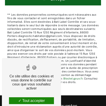
** Les données personnelles communiquées sont nécessaires aux
fins de vous contacter et sont enregistrées dans un fichier
informatisé. Elles sont destinées à Bati Label Contrôle et ses sous-
traitants dans le seul but de répondre à votre message. Les données
collectées seront communiquées aux seuls destinataires suivants:
Bati Label Contrôle 15 Rue 125E Régiment d'Infanterie, 86000
Poitiers diagnostic.habitation@gmail.com. Vous disposez de droits
d’accès, de rectification, d’effacement, de portabilité, de limitation,
d’opposition, de retrait de votre consentement à tout moment et du
droit d’introduire une réclamation auprès d’une autorité de contrôle,
ainsi que d’organiser le sort de vos données post-mortem. Vous
pouvez exercer ces droits par voie postale à l'adresse 15 Rue 125E
Régiment d'Infanterie, 86000 Poitiers ou par courrier électronique à
l'adresse diagnostic.habitation@gmail.com. Un justificatif d'identité
pourra vous être demandé. Nous conservons vos données pendant
la période de prise de contact puis pendant la durée de prescription
légale aux fins probatoires et de gestion des contentieux. Vous avez
le droit de vous inscrire sur la liste d'opposition au démarchage
Ce site utilise des cookies et
téléphonique, disponible à cette adresse:
Bloctel.gouv.fr
. Consultez
vous donne le contrôle sur
le site cnil.fr pour plus d’informations sur vos droits.
ceux que vous souhaitez
activer
Tout accepter