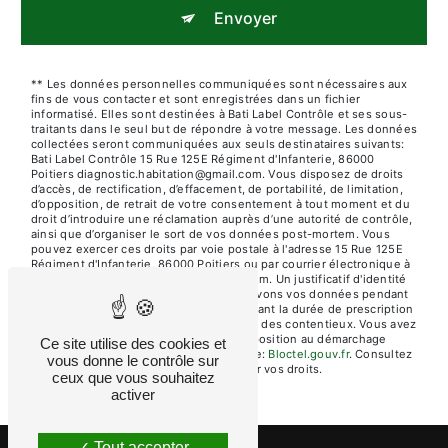
Envoyer
** Les données personnelles communiquées sont nécessaires aux
fins de vous contacter et sont enregistrées dans un fichier
informatisé. Elles sont destinées à Bati Label Contrôle et ses sous-
traitants dans le seul but de répondre à votre message. Les données
collectées seront communiquées aux seuls destinataires suivants:
Bati Label Contrôle 15 Rue 125E Régiment d'Infanterie, 86000
Poitiers diagnostic.habitation@gmail.com. Vous disposez de droits
d’accès, de rectification, d’effacement, de portabilité, de limitation,
d’opposition, de retrait de votre consentement à tout moment et du
droit d’introduire une réclamation auprès d’une autorité de contrôle,
ainsi que d’organiser le sort de vos données post-mortem. Vous
pouvez exercer ces droits par voie postale à l'adresse 15 Rue 125E
Régiment d'Infanterie, 86000 Poitiers ou par courrier électronique à
l'adresse diagnostic.habitation@gmail.com. Un justificatif d'identité
pourra vous être demandé. Nous conservons vos données pendant
la période de prise de contact puis pendant la durée de prescription
légale aux fins probatoires et de gestion des contentieux. Vous avez
le droit de vous inscrire sur la liste d'opposition au démarchage
Ce site utilise des cookies et
téléphonique, disponible à cette adresse:
Bloctel.gouv.fr
. Consultez
vous donne le contrôle sur
le site cnil.fr pour plus d’informations sur vos droits.
ceux que vous souhaitez
activer
Tout accepter