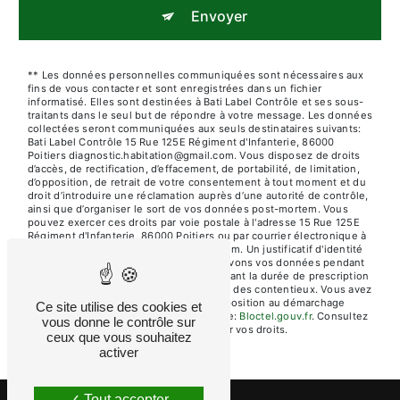
Envoyer
** Les données personnelles communiquées sont nécessaires aux
fins de vous contacter et sont enregistrées dans un fichier
informatisé. Elles sont destinées à Bati Label Contrôle et ses sous-
traitants dans le seul but de répondre à votre message. Les données
collectées seront communiquées aux seuls destinataires suivants:
Bati Label Contrôle 15 Rue 125E Régiment d'Infanterie, 86000
Poitiers diagnostic.habitation@gmail.com. Vous disposez de droits
d’accès, de rectification, d’effacement, de portabilité, de limitation,
d’opposition, de retrait de votre consentement à tout moment et du
droit d’introduire une réclamation auprès d’une autorité de contrôle,
ainsi que d’organiser le sort de vos données post-mortem. Vous
pouvez exercer ces droits par voie postale à l'adresse 15 Rue 125E
Régiment d'Infanterie, 86000 Poitiers ou par courrier électronique à
l'adresse diagnostic.habitation@gmail.com. Un justificatif d'identité
pourra vous être demandé. Nous conservons vos données pendant
la période de prise de contact puis pendant la durée de prescription
légale aux fins probatoires et de gestion des contentieux. Vous avez
le droit de vous inscrire sur la liste d'opposition au démarchage
Ce site utilise des cookies et
téléphonique, disponible à cette adresse:
Bloctel.gouv.fr
. Consultez
vous donne le contrôle sur
le site cnil.fr pour plus d’informations sur vos droits.
ceux que vous souhaitez
activer
Tout accepter