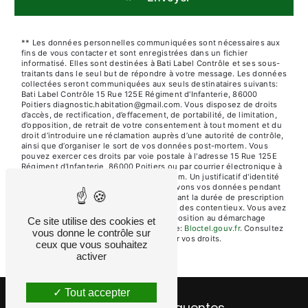
** Les données personnelles communiquées sont nécessaires aux
fins de vous contacter et sont enregistrées dans un fichier
informatisé. Elles sont destinées à Bati Label Contrôle et ses sous-
traitants dans le seul but de répondre à votre message. Les données
collectées seront communiquées aux seuls destinataires suivants:
Bati Label Contrôle 15 Rue 125E Régiment d'Infanterie, 86000
Poitiers diagnostic.habitation@gmail.com. Vous disposez de droits
d’accès, de rectification, d’effacement, de portabilité, de limitation,
d’opposition, de retrait de votre consentement à tout moment et du
droit d’introduire une réclamation auprès d’une autorité de contrôle,
ainsi que d’organiser le sort de vos données post-mortem. Vous
pouvez exercer ces droits par voie postale à l'adresse 15 Rue 125E
Régiment d'Infanterie, 86000 Poitiers ou par courrier électronique à
l'adresse diagnostic.habitation@gmail.com. Un justificatif d'identité
pourra vous être demandé. Nous conservons vos données pendant
la période de prise de contact puis pendant la durée de prescription
légale aux fins probatoires et de gestion des contentieux. Vous avez
le droit de vous inscrire sur la liste d'opposition au démarchage
Ce site utilise des cookies et
téléphonique, disponible à cette adresse:
Bloctel.gouv.fr
. Consultez
vous donne le contrôle sur
le site cnil.fr pour plus d’informations sur vos droits.
ceux que vous souhaitez
activer
Tout accepter