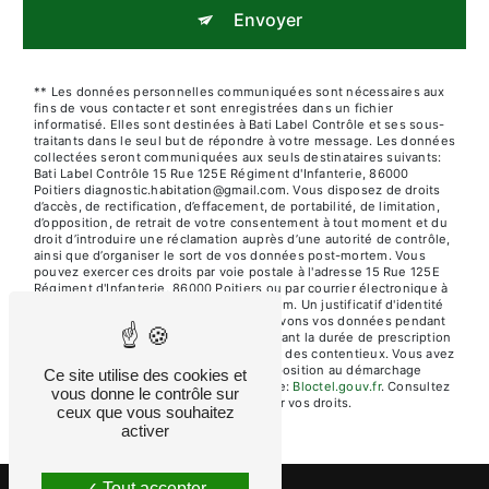
Envoyer
** Les données personnelles communiquées sont nécessaires aux
fins de vous contacter et sont enregistrées dans un fichier
informatisé. Elles sont destinées à Bati Label Contrôle et ses sous-
traitants dans le seul but de répondre à votre message. Les données
collectées seront communiquées aux seuls destinataires suivants:
Bati Label Contrôle 15 Rue 125E Régiment d'Infanterie, 86000
Poitiers diagnostic.habitation@gmail.com. Vous disposez de droits
d’accès, de rectification, d’effacement, de portabilité, de limitation,
d’opposition, de retrait de votre consentement à tout moment et du
droit d’introduire une réclamation auprès d’une autorité de contrôle,
ainsi que d’organiser le sort de vos données post-mortem. Vous
pouvez exercer ces droits par voie postale à l'adresse 15 Rue 125E
Régiment d'Infanterie, 86000 Poitiers ou par courrier électronique à
l'adresse diagnostic.habitation@gmail.com. Un justificatif d'identité
pourra vous être demandé. Nous conservons vos données pendant
la période de prise de contact puis pendant la durée de prescription
légale aux fins probatoires et de gestion des contentieux. Vous avez
le droit de vous inscrire sur la liste d'opposition au démarchage
Ce site utilise des cookies et
téléphonique, disponible à cette adresse:
Bloctel.gouv.fr
. Consultez
vous donne le contrôle sur
le site cnil.fr pour plus d’informations sur vos droits.
ceux que vous souhaitez
activer
Tout accepter