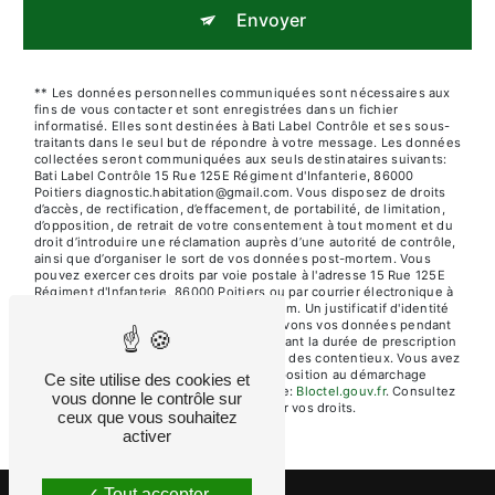
Envoyer
** Les données personnelles communiquées sont nécessaires aux
fins de vous contacter et sont enregistrées dans un fichier
informatisé. Elles sont destinées à Bati Label Contrôle et ses sous-
traitants dans le seul but de répondre à votre message. Les données
collectées seront communiquées aux seuls destinataires suivants:
Bati Label Contrôle 15 Rue 125E Régiment d'Infanterie, 86000
Poitiers diagnostic.habitation@gmail.com. Vous disposez de droits
d’accès, de rectification, d’effacement, de portabilité, de limitation,
d’opposition, de retrait de votre consentement à tout moment et du
droit d’introduire une réclamation auprès d’une autorité de contrôle,
ainsi que d’organiser le sort de vos données post-mortem. Vous
pouvez exercer ces droits par voie postale à l'adresse 15 Rue 125E
Régiment d'Infanterie, 86000 Poitiers ou par courrier électronique à
l'adresse diagnostic.habitation@gmail.com. Un justificatif d'identité
pourra vous être demandé. Nous conservons vos données pendant
la période de prise de contact puis pendant la durée de prescription
légale aux fins probatoires et de gestion des contentieux. Vous avez
le droit de vous inscrire sur la liste d'opposition au démarchage
Ce site utilise des cookies et
téléphonique, disponible à cette adresse:
Bloctel.gouv.fr
. Consultez
vous donne le contrôle sur
le site cnil.fr pour plus d’informations sur vos droits.
ceux que vous souhaitez
activer
Tout accepter