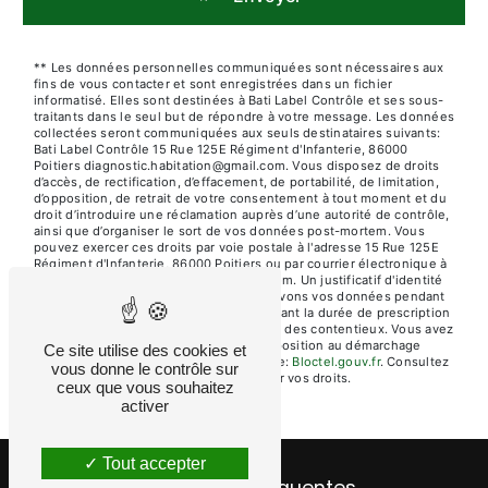
** Les données personnelles communiquées sont nécessaires aux
fins de vous contacter et sont enregistrées dans un fichier
informatisé. Elles sont destinées à Bati Label Contrôle et ses sous-
traitants dans le seul but de répondre à votre message. Les données
collectées seront communiquées aux seuls destinataires suivants:
Bati Label Contrôle 15 Rue 125E Régiment d'Infanterie, 86000
Poitiers diagnostic.habitation@gmail.com. Vous disposez de droits
d’accès, de rectification, d’effacement, de portabilité, de limitation,
d’opposition, de retrait de votre consentement à tout moment et du
droit d’introduire une réclamation auprès d’une autorité de contrôle,
ainsi que d’organiser le sort de vos données post-mortem. Vous
pouvez exercer ces droits par voie postale à l'adresse 15 Rue 125E
Régiment d'Infanterie, 86000 Poitiers ou par courrier électronique à
l'adresse diagnostic.habitation@gmail.com. Un justificatif d'identité
pourra vous être demandé. Nous conservons vos données pendant
la période de prise de contact puis pendant la durée de prescription
légale aux fins probatoires et de gestion des contentieux. Vous avez
le droit de vous inscrire sur la liste d'opposition au démarchage
Ce site utilise des cookies et
téléphonique, disponible à cette adresse:
Bloctel.gouv.fr
. Consultez
vous donne le contrôle sur
le site cnil.fr pour plus d’informations sur vos droits.
ceux que vous souhaitez
activer
Tout accepter