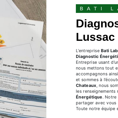
BATI
Diagnostic Énergétique à
Lussac 
L’entreprise
Bati La
Diagnostic Énergét
Entreprise usant d’u
nous mettons tout e
accompagnons ainsi
et sommes à l’écout
Chateaux
, nous som
les renseignements 
Énergétique
. Notre
partager avec vous r
Toute notre équipe e