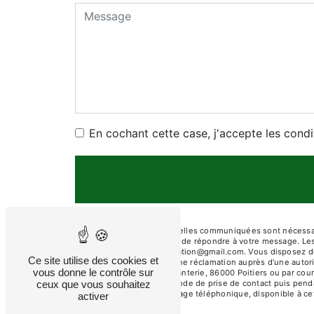
En cochant cette case, j'accepte les condi
** Les données personnelles communiquées sont nécessaires
traitants dans le seul but de répondre à votre message. L
Poitiers diagnostic.habitation@gmail.com. Vous disposez de 
Ce site utilise des cookies et
et du droit d’introduire une réclamation auprès d’une autor
vous donne le contrôle sur
Rue 125E Régiment d'Infanterie, 86000 Poitiers ou par cour
ceux que vous souhaitez
données pendant la période de prise de contact puis pendant
d'opposition au démarchage téléphonique, disponible à ce
activer